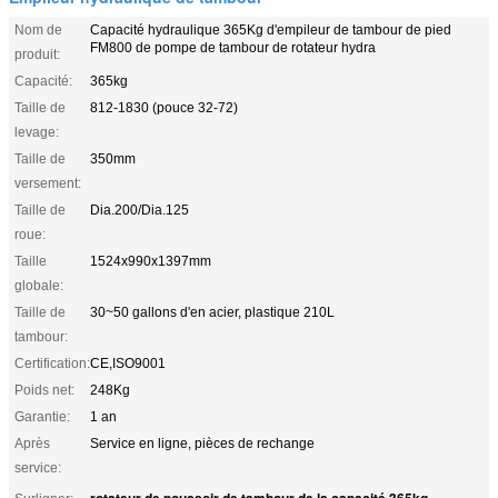
Nom de
Capacité hydraulique 365Kg d'empileur de tambour de pied
FM800 de pompe de tambour de rotateur hydra
produit:
Capacité:
365kg
Taille de
812-1830 (pouce 32-72)
levage:
Taille de
350mm
versement:
Taille de
Dia.200/Dia.125
roue:
Taille
1524x990x1397mm
globale:
Taille de
30~50 gallons d'en acier, plastique 210L
tambour:
Certification:
CE,ISO9001
Poids net:
248Kg
Garantie:
1 an
Après
Service en ligne, pièces de rechange
service:
rotateur de poussoir de tambour de la capacité 365kg