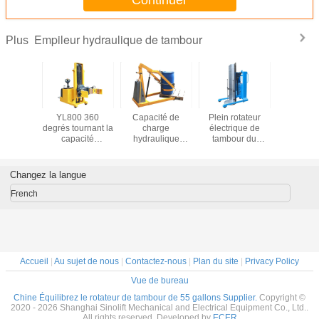
Continuer
Empileur hydraulique de tambour
Plus
ité de
YL800 360
Capacité de
Plein rotateur
YL600 a i
lectrique
degrés tournant la
charge
électrique de
les appar
g de
capacité
hydraulique
tambour du
manutent
rteur de
hydraulique
électrique 30kg
contre- équilibre
plein ta
ur du
800kg d'empileur
d'empileur de
YL400 avec
électrique
- poids
de tambour
tambour de
l'empileur
capacit
Changez la langue
420
rotateur
hydraulique
charge 6
hydraulique
électrique portatif
structure d
French
électrique de
de tambour de
d'anc
tambour
rotation de 360
d'appareils de
degrés
manutention du
tambour YL300
Accueil
|
Au sujet de nous
|
Contactez-nous
|
Plan du site
|
Privacy Policy
Vue de bureau
Chine Équilibrez le rotateur de tambour de 55 gallons Supplier.
Copyright ©
2020 - 2026 Shanghai Sinolift Mechanical and Electrical Equipment Co., Ltd..
All rights reserved. Developed by
ECER