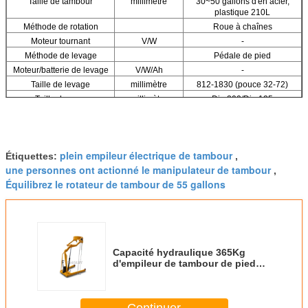
Taille de tambour
millimètre
30~50 gallons d'en acier,
plastique 210L
Méthode de rotation
Roue à chaînes
Moteur tournant
V/W
-
Méthode de levage
Pédale de pied
Moteur/batterie de levage
V/W/Ah
-
Taille de levage
millimètre
812-1830 (pouce 32-72)
Taille de roue
millimètre
Dia.200/Dia.125
Taille globale
millimètre
1524x990x1397
Poids net
kilogramme
248
plein empileur électrique de tambour
Étiquettes:
,
une personnes ont actionné le manipulateur de tambour
,
Équilibrez le rotateur de tambour de 55 gallons
Capacité hydraulique 365Kg
d'empileur de tambour de pied
FM800 de pompe de tambour de
rotateur hydraulique de
transporteur