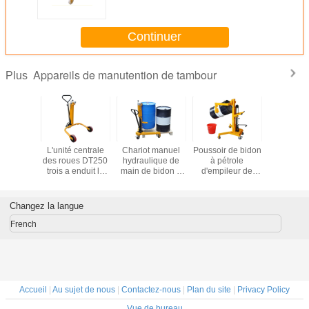
Continuer
Appareils de manutention de tambour
Plus
 Porter
L'unité centrale
Chariot manuel
Poussoir de bidon
Tambour 
le For
des roues DT250
hydraulique de
à pétrole
Used de l
nd de la
trois a enduit le
main de bidon à
d'empileur de
DY350A-2 
Y350B-2
camion portatif de
pétrole de
tambour de série
surfa
r avec la
tambour de la
DT300A avec
de DTF350
approxima
stique et
capacité 250Kg
Auto-saisir et
DTF350A
terre avec
Changez la langue
cité de
de poussoir de
fermer à clef la
DTF350B avec la
élastique
 facile
tambour de circuit
capacité 350Kg
capacité 350Kg
capacit
French
g de
hydraulique
de poussoir de
charge f
ement
tambour
350kg
mouve
Accueil
|
Au sujet de nous
|
Contactez-nous
|
Plan du site
|
Privacy Policy
Vue de bureau