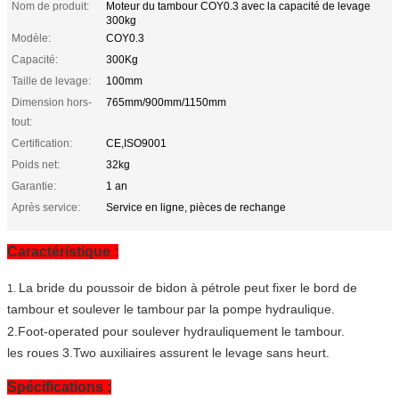
Nom de produit:
Moteur du tambour COY0.3 avec la capacité de levage
300kg
Modèle:
COY0.3
Capacité:
300Kg
Taille de levage:
100mm
Dimension hors-
765mm/900mm/1150mm
tout:
Certification:
CE,ISO9001
Poids net:
32kg
Garantie:
1 an
Après service:
Service en ligne, pièces de rechange
Caractéristique :
La bride du poussoir de bidon à pétrole peut fixer le bord de
1.
tambour
et soulever le tambour
par la pompe hydraulique
.
2.Foot-operated pour soulever hydrauliquement le tambour.
les roues 3.Two auxiliaires assurent le levage sans heurt.
Spécifications :