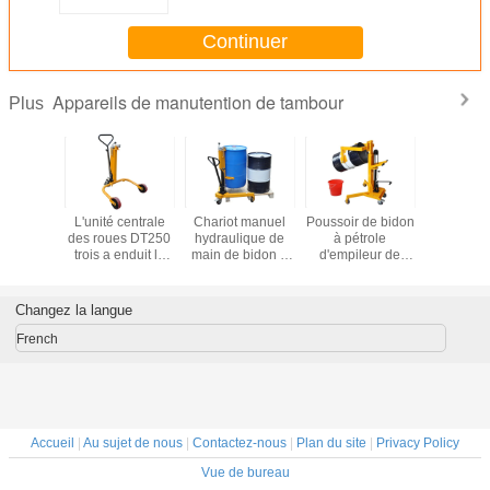
350kg
Continuer
Appareils de manutention de tambour
Plus
 Porter
L'unité centrale
Chariot manuel
Poussoir de bidon
Tambour 
le For
des roues DT250
hydraulique de
à pétrole
Used de l
nd de la
trois a enduit le
main de bidon à
d'empileur de
DY350A-2 
Y350B-2
camion portatif de
pétrole de
tambour de série
surfa
r avec la
tambour de la
DT300A avec
de DTF350
approxima
stique et
capacité 250Kg
Auto-saisir et
DTF350A
terre avec
Changez la langue
cité de
de poussoir de
fermer à clef la
DTF350B avec la
élastique
 facile
tambour de circuit
capacité 350Kg
capacité 350Kg
capacit
French
g de
hydraulique
de poussoir de
charge f
ement
tambour
350kg
mouve
Accueil
|
Au sujet de nous
|
Contactez-nous
|
Plan du site
|
Privacy Policy
Vue de bureau