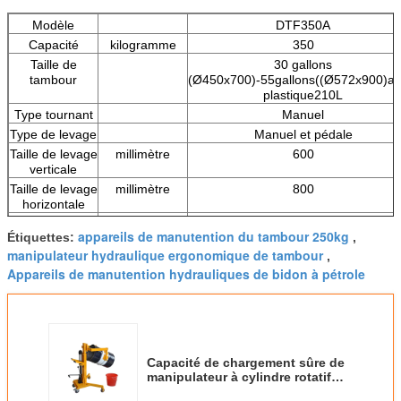
Modèle
DTF350A
Capacité
kilogramme
350
Taille de
30 gallons
tambour
(
Ø
450x700)-55gallons((Ø572x900)aci
plastique210L
Type tournant
Manuel
Type de levage
Manuel et pédale
Taille de levage
millimètre
600
verticale
Taille de levage
millimètre
800
horizontale
Largeur de
millimètre
950
appareils de manutention du tambour 250kg
Étiquettes:
,
jambe
manipulateur hydraulique ergonomique de tambour
,
Roue
Φ125×20
Appareils de manutention hydrauliques de bidon à pétrole
Tambour
degré
90°~180°~360°
inclinant le
degré
Dimension
millimètre
1180x1150x1260
d'ensemble
Capacité de chargement sûre de
Poids net
kilogramme
195
manipulateur à cylindre rotatif
manuel de tambour de DTF350A