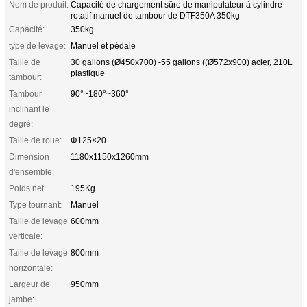
Nom de produit:
Capacité de chargement sûre de manipulateur à cylindre
rotatif manuel de tambour de DTF350A 350kg
Capacité:
350kg
type de levage:
Manuel et pédale
Taille de
30 gallons (Ø450x700) -55 gallons ((Ø572x900) acier, 210L
plastique
tambour:
Tambour
90°~180°~360°
inclinant le
degré:
Taille de roue:
Φ125×20
Dimension
1180x1150x1260mm
d'ensemble:
Poids net:
195Kg
Type tournant:
Manuel
Taille de levage
600mm
verticale:
Taille de levage
800mm
horizontale:
Largeur de
950mm
jambe: