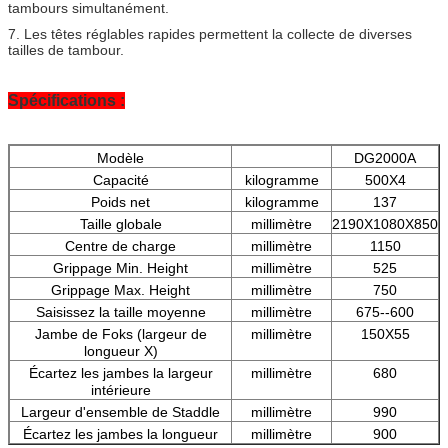
tambours simultanément.
7. Les têtes réglables rapides permettent la collecte de diverses
tailles de tambour.
Spécifications :
Modèle
DG2000A
Capacité
kilogramme
500X4
Poids net
kilogramme
137
Taille globale
millimètre
2190X1080X850
Centre de charge
millimètre
1150
Grippage Min. Height
millimètre
525
Grippage Max. Height
millimètre
750
Saisissez la taille moyenne
millimètre
675--600
Jambe de Foks (largeur de
millimètre
150X55
longueur X)
Écartez les jambes la largeur
millimètre
680
intérieure
Largeur d'ensemble de Staddle
millimètre
990
Écartez les jambes la longueur
millimètre
900