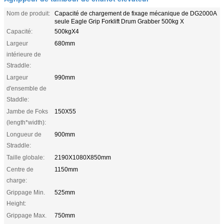
Nom de produit:
Capacité de chargement de fixage mécanique de DG2000A
seule Eagle Grip Forklift Drum Grabber 500kg X
Capacité:
500kgX4
Largeur
680mm
intérieure de
Straddle:
Largeur
990mm
d'ensemble de
Staddle:
Jambe de Foks
150X55
(length*width):
Longueur de
900mm
Straddle:
Taille globale:
2190X1080X850mm
Centre de
1150mm
charge:
Grippage Min.
525mm
Height:
Grippage Max.
750mm