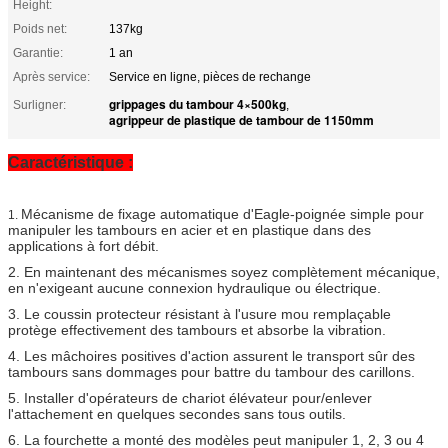
Height:
Poids net:
137kg
Garantie:
1 an
Après service:
Service en ligne, pièces de rechange
grippages du tambour 4×500kg
Surligner:
,
agrippeur de plastique de tambour de 1150mm
Caractéristique :
Mécanisme de fixage automatique d'Eagle-poignée simple pour
1.
manipuler les tambours en acier et en plastique dans des
applications à fort débit.
2. En maintenant des mécanismes soyez complètement mécanique,
en n'exigeant aucune connexion hydraulique ou électrique.
3. Le coussin protecteur résistant à l'usure mou remplaçable
protège effectivement des tambours et absorbe la vibration.
4. Les mâchoires positives d'action assurent le transport sûr des
tambours sans dommages pour battre du tambour des carillons.
5. Installer d'opérateurs de chariot élévateur pour/enlever
l'attachement en quelques secondes sans tous outils.
6. La fourchette a monté des modèles peut manipuler 1, 2, 3 ou 4