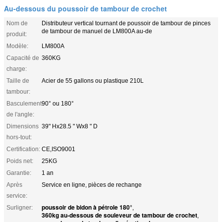
Au-dessous du poussoir de tambour de crochet
Nom de
Distributeur vertical tournant de poussoir de tambour de pinces
de tambour de manuel de LM800A au-de
produit:
Modèle:
LM800A
Capacité de
360KG
charge:
Taille de
Acier de 55 gallons ou plastique 210L
tambour:
Basculement
90° ou 180°
de l'angle:
Dimensions
39" Hx28.5 " Wx8 " D
hors-tout:
Certification:
CE,ISO9001
Poids net:
25KG
Garantie:
1 an
Après
Service en ligne, pièces de rechange
service:
poussoir de bidon à pétrole 180°
Surligner:
,
360kg au-dessous de souleveur de tambour de crochet
,