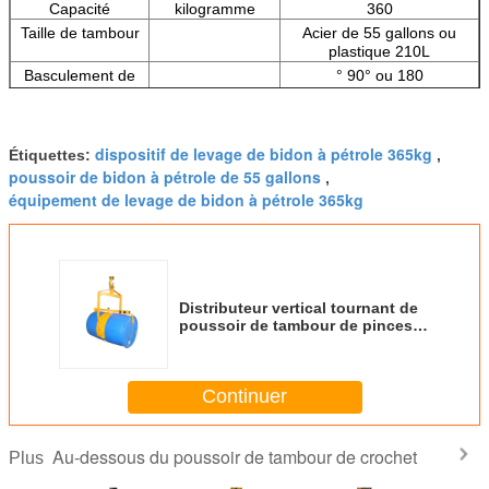
Capacité
kilogramme
360
Taille de tambour
Acier de 55 gallons ou
plastique 210L
Basculement de
°
90°
ou 180
l'angle
Dimensions hors-
pouce
39" Hx28.5 " Wx8 " D
tout
dispositif de levage de bidon à pétrole 365kg
Étiquettes:
,
Poids net
kilogramme
25
poussoir de bidon à pétrole de 55 gallons
,
équipement de levage de bidon à pétrole 365kg
Distributeur vertical tournant de
poussoir de tambour de pinces
de tambour de manuel de
LM800A au-dessous de la
capacité de charge 360kg de
Continuer
poussoir de tambour de crochet
Au-dessous du poussoir de tambour de crochet
Plus