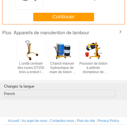
210L
Continuer
Appareils de manutention de tambour
Plus
 Porter
L'unité centrale
Chariot manuel
Poussoir de bidon
Tambour 
le For
des roues DT250
hydraulique de
à pétrole
Used de l
nd de la
trois a enduit le
main de bidon à
d'empileur de
DY350A-2 
Y350B-2
camion portatif de
pétrole de
tambour de série
surfa
r avec la
tambour de la
DT300A avec
de DTF350
approxima
stique et
capacité 250Kg
Auto-saisir et
DTF350A
terre avec
Changez la langue
cité de
de poussoir de
fermer à clef la
DTF350B avec la
élastique
 facile
tambour de circuit
capacité 350Kg
capacité 350Kg
capacit
French
g de
hydraulique
de poussoir de
charge f
ement
tambour
350kg
mouve
Accueil
|
Au sujet de nous
|
Contactez-nous
|
Plan du site
|
Privacy Policy