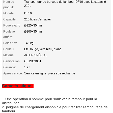
Nom de
Transporteur de berceau du tambour DF10 avec la capacité
210L
produit:
Modèle:
DF10
Capacité:
210 litres d'en acier
Roue avant:
Ø125x35mm
Roulette
Ø100x35mm
arrière:
Poids net:
14.5kg
Couleur:
Etc. rouge, vert, bleu, blanc
Matériel:
ACIER SPÉCIAL
Certification:
CE,ISO9001
Garantie:
1 an
Après service:
Service en ligne, pièces de rechange
Caractéristique :
Une opération d'homme pour soulever le tambour pour la
1.
distribution.
2. poignée de chargement disponible pour faciliter l'emboutage de
tambour.