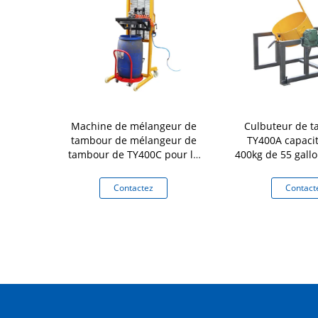
à pétrole de
Machine de mélangeur de
Culbuteur de 
capacité de
tambour de mélangeur de
TY400A capacit
e verseur de
tambour de TY400C pour la
400kg de 55 gallo
pender de
capacité de charge 400Kg
acier de bidon
 levier
d'industrie de médecine
tez
Contactez
Contact