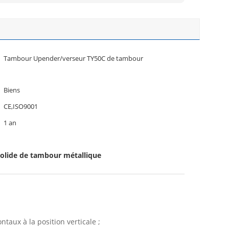
Tambour Upender/verseur TY50C de tambour
Biens
CE,ISO9001
1 an
olide de tambour métallique
ontaux à
la
position verticale ;