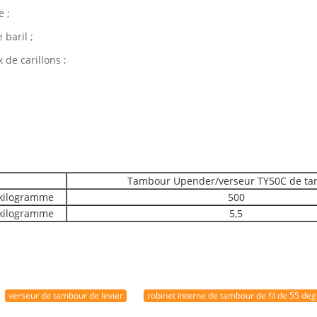
e ;
 baril ;
 de carillons ;
Tambour Upender/verseur TY50C de t
kilogramme
500
kilogramme
5,5
verseur de tambour de levier
robinet interne de tambour de fil de 55 de