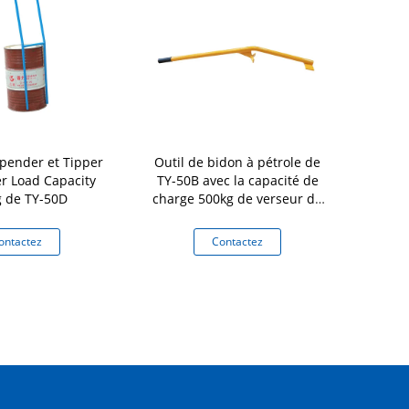
ender et Tipper
Outil de bidon à pétrole de
Machine d
er Load Capacity
TY-50B avec la capacité de
tambour d
 de TY-50D
charge 500kg de verseur de
tambour de
tambour d'Upender de
capacité d
tambour de levier
d'industr
ontactez
Contactez
Co