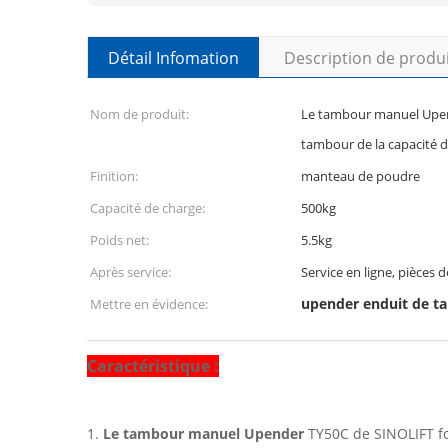
Détail Infomation
Description de produ
Nom de produit:
Le tambour manuel Upen
tambour de la capacité 
Finition:
manteau de poudre
Capacité de charge:
500kg
Poids net:
5.5kg
Après service:
Service en ligne, pièces 
upender enduit de t
Mettre en évidence:
Caractéristique :
1.
Le tambour manuel Upender
TY50C de SINOLIFT fou