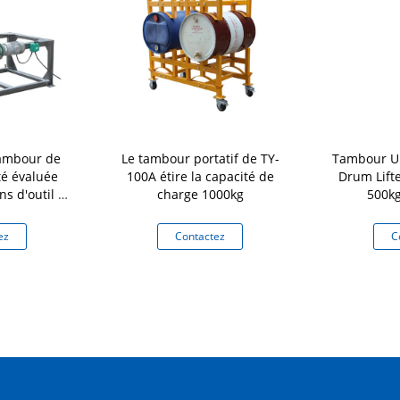
tambour de
Le tambour portatif de TY-
Tambour Up
é évaluée
100A étire la capacité de
Drum Lift
ns d'outil en
charge 1000kg
500kg
 à pétrole
ez
Contactez
C