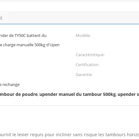
it
der de TY50C battent du
Modèle:
de charge manuelle 500kg d'Upen
Caractéristique:
Certification:
Garantie:
de rechange
ambour de poudre
upender manuel du tambour 500kg
upender s
,
,
rnit le levier requis pour incliner sans risque les tambours horiz