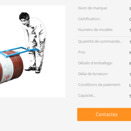
Nom de marque:
Certification:
Numéro de modèle:
Quantité de commande
min:
Prix:
Détails d'emballage:
Délai de livraison:
1
Conditions de paiement:
Capacité
d'approvisionnement:
Contactez