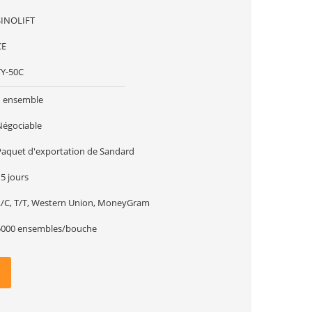
SINOLIFT
CE
TY-50C
1 ensemble
Négociable
Paquet d'exportation de Sandard
5 jours
L/C, T/T, Western Union, MoneyGram
5000 ensembles/bouche