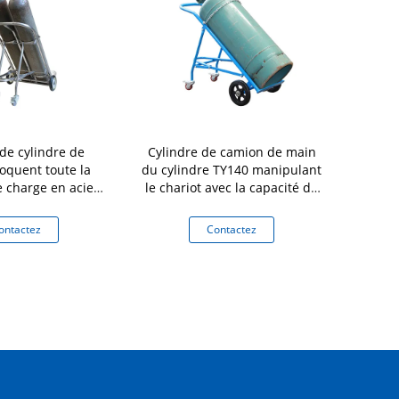
de cylindre de
Cylindre de camion de main
Chariot en 
oquent toute la
du cylindre TY140 manipulant
d'AC10 A
e charge en acier
le chariot avec la capacité de
capacité 10
construction en
charge en caoutchouc solide
s
métal
résistante à l'usure 400kg de
ontactez
Contactez
Co
roues