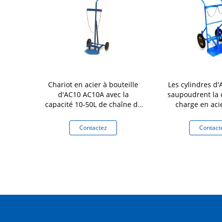
mion de main
Chariot en acier à bouteille
Les cylindres d
40 manipulant
d'AC10 AC10A avec la
saupoudrent la 
a capacité de
capacité 10-50L de chaîne de
charge en aci
chouc solide
sécurité
chariot à bouteil
sure 400kg de
en acier e
tez
Contactez
Contact
s