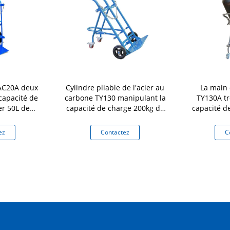
'AC20A deux
Cylindre pliable de l'acier au
La main 
capacité de
carbone TY130 manipulant la
TY130A tr
er 50L de
capacité de charge 200kg de
capacité d
le de chariot
chariot
200kg de 
nduit
ez
Contactez
C