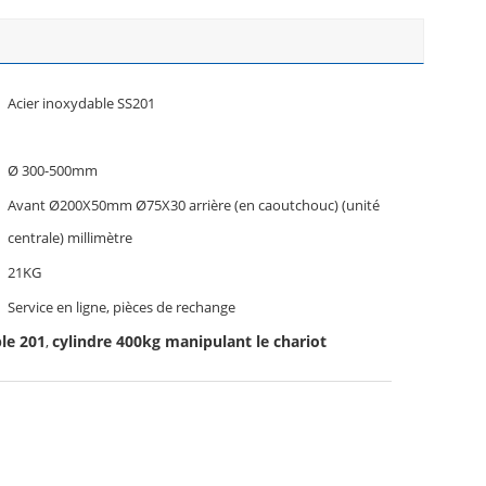
Acier inoxydable SS201
Ø 300-500mm
Avant Ø200X50mm Ø75X30 arrière (en caoutchouc) (unité
centrale) millimètre
21KG
Service en ligne, pièces de rechange
ble 201
cylindre 400kg manipulant le chariot
,