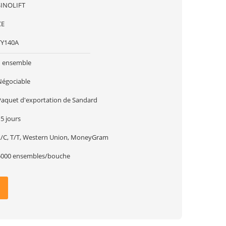
SINOLIFT
CE
TY140A
1 ensemble
Négociable
Paquet d'exportation de Sandard
5 jours
L/C, T/T, Western Union, MoneyGram
5000 ensembles/bouche