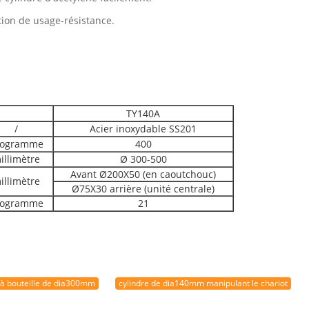
tion de
usage-
résistance.
TY140A
/
Acier inoxydable SS201
logramme
400
illimètre
Ø 300-500
Avant Ø200X50 (en caoutchouc)
illimètre
Ø75X30 arrière (unité centrale)
logramme
21
 à bouteille de dia300mm
cylindre de dia140mm manipulant le chariot