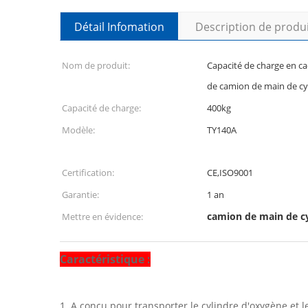
Détail Infomation
Description de produ
Nom de produit:
Capacité de charge en c
de camion de main de cy
Capacité de charge:
400kg
Modèle:
TY140A
Certification:
CE,ISO9001
Garantie:
1 an
camion de main de c
Mettre en évidence:
Caractéristique :
1.
A conçu pour transporter le cylindre d'oxygène et l