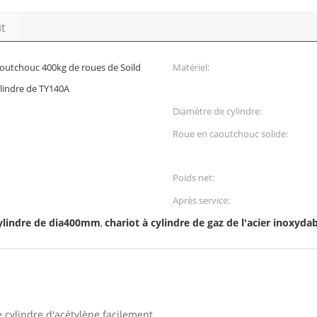
it
aoutchouc 400kg de roues de Soild
Matériel:
lindre de TY140A
Diamètre de cylindre:
Roue en caoutchouc solide:
Poids net:
Après service:
ylindre de dia400mm
chariot à cylindre de gaz de l'acier inoxyda
,
e cylindre d'acétylène facilement.