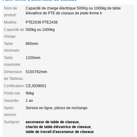
Nom de
Capacité de charge électrique 500Kg ou 1000kg de table
élévatrice de PTE de ciseaux de plate-forme h
produit:
Modèle:
PTE2036 PTE2436
Capacité de
500kg ou 1000kg
charge:
Taille
865mm
minimale:
Taille
1320mm
maximale:
Dimension
510X762mm
de Tableau:
Certification:
CE,ISO9001
Poids net:
90kg
Garantie:
1 an
Après
Service en ligne, pièces de rechange
service:
ascenseur de table de ciseaux
Surligner:
,
chariot de table élévatrice de ciseaux
,
table de travail d'ascenseur de ciseaux