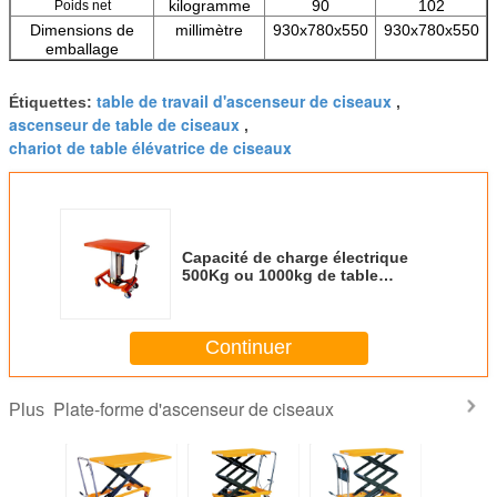
kilogramme
90
102
Poids net
Dimensions de
millimètre
930x780x550
930x780x550
emballage
table de travail d'ascenseur de ciseaux
Étiquettes:
,
ascenseur de table de ciseaux
,
chariot de table élévatrice de ciseaux
Capacité de charge électrique
500Kg ou 1000kg de table
élévatrice de PTE de ciseaux de
PTE2036 PTE2436 de plate-forme
hydraulique d'ascenseur
Continuer
Plate-forme d'ascenseur de ciseaux
Plus