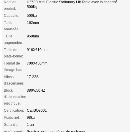
Nom de
HZ500 Mini Electric Stationary Lift Table avec la capacité
500Kg
produit:
Capacité:
500kg
Taille
162mm
abaissée:
Taille
950mm
augmentée:
Taille de
916X610mm
plate-forme:
Format de
700X450mm
l'image bas:
Vitesse
17-22S
d'ascenseur:
Block
380V/50HZ
d'alimentation
électrique:
Certification:
CE,ISO9001
Poids net:
98kg
Garantie:
1 an
Après service:
Service en ligne, pièces de rechange