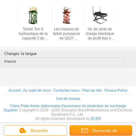
 en acier
Tonne Ton-5
Les ciseaux de
HL de série de
Capac
e plate-
hydraulique de la
faible puissance
charge électrique
stationnair
ascenseur
capacité 2 de
de QSJT
de profil bas et
3ton de 
seaux
plate-forme de
soulèvent
déchargement de
forme d'as
rslift
travail de ciseaux
l'ascenseur
la capacité
Scissor
seur de
de SJT
électrique avec la
1000Kg de table
d'ascens
Changez la langue
 tir de
d'ascenseur
capacité en
élévatrice de
SJG de 
nt simple
ciseaux
aluminium de
plate-forme
ciseaux mul
French
e seule à
stationnaires
capacité de plate-
de rigi
00Kg
électriques
forme d'ascenseur
électriques
de barre de
d'ascenseur de
sécurité 500
doubles
kilogrammes
Accueil
|
Au sujet de nous
|
Contactez-nous
|
Plan du site
|
Privacy Policy
Vue de bureau
Chine Plate-forme stationnaire d'ascenseur de protection de surcharge
Supplier.
Copyright © 2020 - 2026 Shanghai Sinolift Mechanical and Electrical
Equipment Co., Ltd..
All rights reserved. Developed by
ECER
Bavarder
Demande de