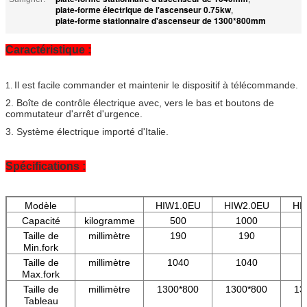
plate-forme électrique de l'ascenseur 0.75kw
,
plate-forme stationnaire d'ascenseur de 1300*800mm
Caractéristique :
Il est facile commander et maintenir le dispositif à télécommande.
1.
2. Boîte de contrôle électrique avec, vers le bas et boutons de
commutateur d'arrêt d'urgence.
3. Système électrique importé d'Italie.
Spécifications :
Modèle
HIW1.0EU
HIW2.0EU
HI
Capacité
kilogramme
500
1000
Taille de
millimètre
190
190
Min.fork
Taille de
millimètre
1040
1040
Max.fork
Taille de
millimètre
1300*800
1300*800
13
Tableau