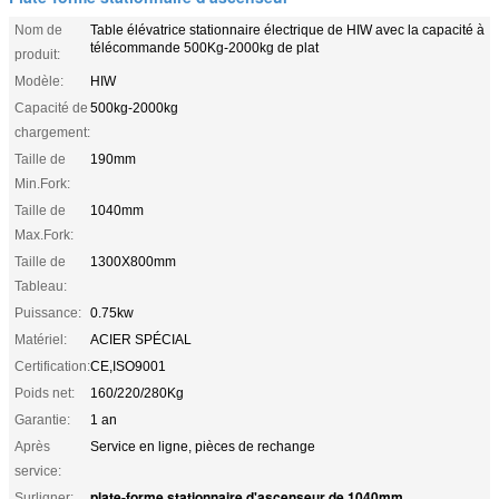
Nom de
Table élévatrice stationnaire électrique de HIW avec la capacité à
télécommande 500Kg-2000kg de plat
produit:
Modèle:
HIW
Capacité de
500kg-2000kg
chargement:
Taille de
190mm
Min.Fork:
Taille de
1040mm
Max.Fork:
Taille de
1300X800mm
Tableau:
Puissance:
0.75kw
Matériel:
ACIER SPÉCIAL
Certification:
CE,ISO9001
Poids net:
160/220/280Kg
Garantie:
1 an
Après
Service en ligne, pièces de rechange
service:
plate-forme stationnaire d'ascenseur de 1040mm
Surligner:
,