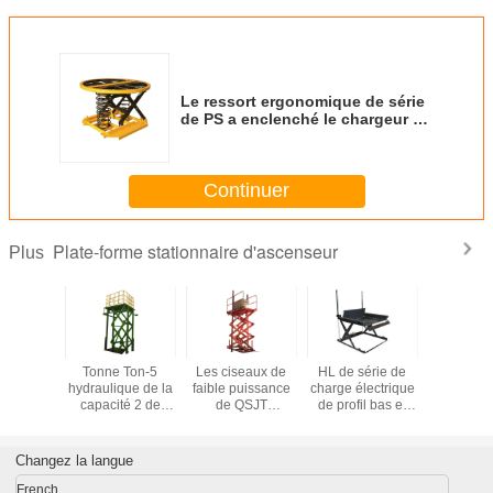
Le ressort ergonomique de série
de PS a enclenché le chargeur de
niveau la capacité tournante
5000Kg-2000Kg de table
élévatrice de plate-forme de
Continuer
Tableau de 360 degrés
Plate-forme stationnaire d'ascenseur
Plus
 en acier
Tonne Ton-5
Les ciseaux de
HL de série de
Capac
e plate-
hydraulique de la
faible puissance
charge électrique
stationnair
ascenseur
capacité 2 de
de QSJT
de profil bas et
3ton de 
seaux
plate-forme de
soulèvent
déchargement de
forme d'as
rslift
travail de ciseaux
l'ascenseur
la capacité
Scissor
seur de
de SJT
électrique avec la
1000Kg de table
d'ascens
Changez la langue
 tir de
d'ascenseur
capacité en
élévatrice de
SJG de 
nt simple
ciseaux
aluminium de
plate-forme
ciseaux mul
French