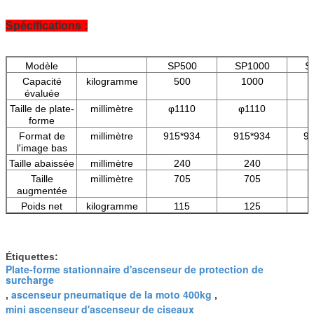
Spécifications :
Modèle
SP500
SP1000
S
Capacité
kilogramme
500
1000
évaluée
Taille de plate-
millimètre
φ1110
φ1110
φ
forme
Format de
millimètre
915*934
915*934
9
l'image bas
Taille abaissée
millimètre
240
240
Taille
millimètre
705
705
augmentée
Poids net
kilogramme
115
125
Étiquettes:
Plate-forme stationnaire d'ascenseur de protection de
surcharge
ascenseur pneumatique de la moto 400kg
,
,
mini ascenseur d'ascenseur de ciseaux