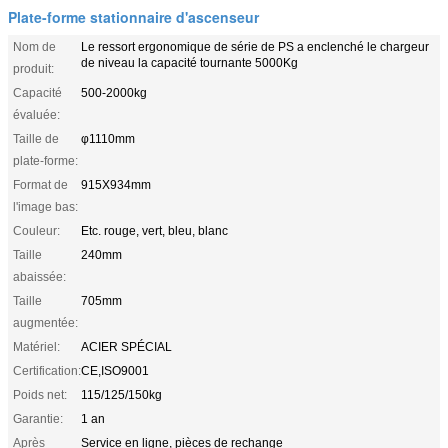
Plate-forme stationnaire d'ascenseur
Nom de
Le ressort ergonomique de série de PS a enclenché le chargeur
de niveau la capacité tournante 5000Kg
produit:
Capacité
500-2000kg
évaluée:
Taille de
φ1110mm
plate-forme:
Format de
915X934mm
l'image bas:
Couleur:
Etc. rouge, vert, bleu, blanc
Taille
240mm
abaissée:
Taille
705mm
augmentée:
Matériel:
ACIER SPÉCIAL
Certification:
CE,ISO9001
Poids net:
115/125/150kg
Garantie:
1 an
Après
Service en ligne, pièces de rechange