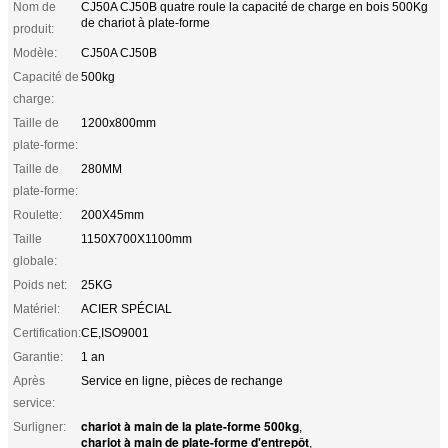
Nom de
CJ50A CJ50B quatre roule la capacité de charge en bois 500Kg
de chariot à plate-forme
produit:
Modèle:
CJ50A CJ50B
Capacité de
500kg
charge:
Taille de
1200x800mm
plate-forme:
Taille de
280MM
plate-forme:
Roulette:
200X45mm
Taille
1150X700X1100mm
globale:
Poids net:
25KG
Matériel:
ACIER SPÉCIAL
Certification:
CE,ISO9001
Garantie:
1 an
Après
Service en ligne, pièces de rechange
service:
chariot à main de la plate-forme 500kg
Surligner:
,
chariot à main de plate-forme d'entrepôt
,