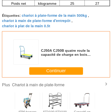
Poids net
kilogramme
25
27
chariot à plate-forme de la main 500kg
Étiquettes:
,
chariot à main de plate-forme d'entrepôt
,
chariot à plat de la main 0.5t
CJ50A CJ50B quatre roule la
capacité de charge en bois
500Kg de chariot à plate-forme
Continuer
Chariot à main de plate-forme
Plus
ité de
AT90 bagage
ST2/100 ST3/100
Capacité en
Capacit