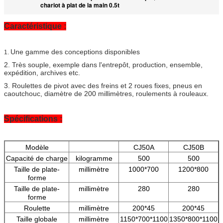
chariot à plat de la main 0.5t
Caractéristique :
Une gamme des conceptions disponibles
1.
2. Très souple, exemple dans l'entrepôt, production, ensemble,
expédition, archives etc.
3. Roulettes de pivot avec des freins et 2 roues fixes, pneus en
caoutchouc, diamètre de 200 millimètres, roulements à rouleaux.
Spécifications :
Modèle
CJ50A
CJ50B
Capacité de charge
kilogramme
500
500
Taille de plate-
millimètre
1000*700
1200*800
forme
Taille de plate-
millimètre
280
280
forme
Roulette
millimètre
200*45
200*45
Taille globale
millimètre
1150*700*1100
1350*800*1100