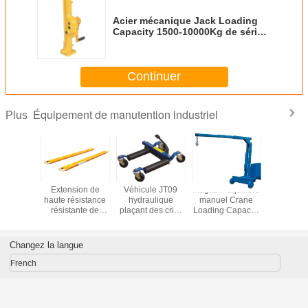
emballage
(millimètres)
Acier mécanique Jack Loading
Capacity 1500-10000Kg de série
de MJ
Continuer
Équipement de manutention industriel
Plus
nne
Extension de
Véhicule JT09
Magasin équilibré
Capacit
que de la
haute résistance
hydraulique
manuel Crane
chargem
5 de Jack
résistante de
plaçant des crics
Loading Capacity
plate-f
pacity 5
fourchette de
soulevant la
750kg de SCB550
d'entret
 de S.M.
LT10 8mm
capacité 700Kg
SCB750
NK30A 
NK30C Fo
Changez la langue
300
French