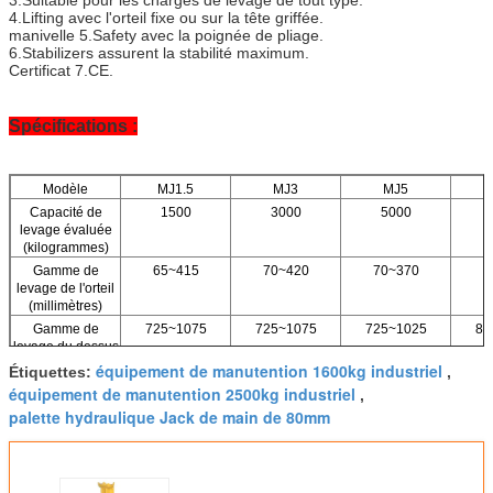
4.Lifting avec l'orteil fixe ou sur la tête griffée.
manivelle 5.Safety avec la poignée de pliage.
6.Stabilizers assurent la stabilité maximum.
Certificat 7.CE.
Spécifications :
Modèle
MJ1.5
MJ3
MJ5
Capacité de
1500
3000
5000
levage évaluée
(kilogrammes)
Gamme de
65~415
70~420
70~370
8
levage de l'orteil
(millimètres)
Gamme de
725~1075
725~1075
725~1025
80
levage du dessus
(millimètres)
équipement de manutention 1600kg industriel
Étiquettes:
,
Charge sur la
≤280
≤280
≤280
équipement de manutention 2500kg industriel
,
poignée
palette hydraulique Jack de main de 80mm
d'opération (n)
N.W.
13,5
22
28
(kilogramme)
Taille de
220×160×770
230×215×770
255×225×770
830