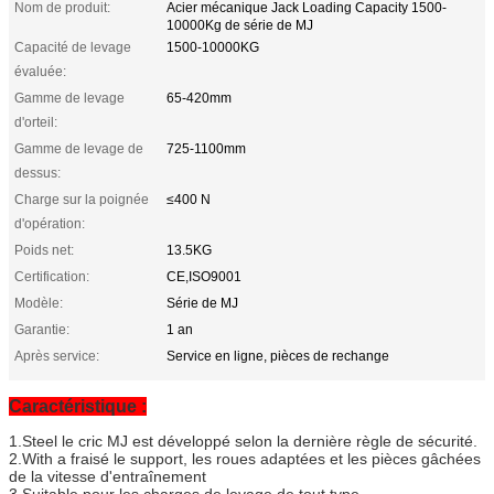
Nom de produit:
Acier mécanique Jack Loading Capacity 1500-
10000Kg de série de MJ
Capacité de levage
1500-10000KG
évaluée:
Gamme de levage
65-420mm
d'orteil:
Gamme de levage de
725-1100mm
dessus:
Charge sur la poignée
≤400 N
d'opération:
Poids net:
13.5KG
Certification:
CE,ISO9001
Modèle:
Série de MJ
Garantie:
1 an
Après service:
Service en ligne, pièces de rechange
Caractéristique :
1.Steel le cric MJ est développé selon la dernière règle de sécurité.
2.With a fraisé le support, les roues adaptées et les pièces gâchées
de la vitesse d'entraînement
3.Suitable pour les charges de levage de tout type.