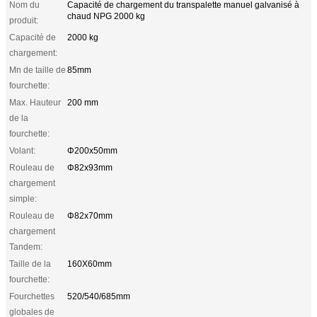
Nom du
Capacité de chargement du transpalette manuel galvanisé à
chaud NPG 2000 kg
produit:
Capacité de
2000 kg
chargement:
Mn de taille de
85mm
fourchette:
Max. Hauteur
200 mm
de la
fourchette:
Volant:
Φ200x50mm
Rouleau de
Φ82x93mm
chargement
simple:
Rouleau de
Φ82x70mm
chargement
Tandem:
Taille de la
160X60mm
fourchette:
Fourchettes
520/540/685mm
globales de