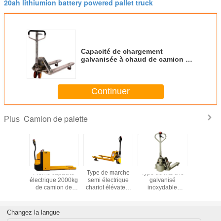
20ah lithiumion battery powered pallet truck
de largeur
Longueur I de
millimètre
1100/1150/1220
fourchette
Capacité de chargement
galvanisée à chaud de camion de
palette de main de NPG 2000kg
Continuer
Camion de palette
Plus
sance de
Pleine capacité
Type de marche
Type de marche
SINOL
du NP a
électrique 2000kg
semi électrique
galvanisé
EPT22S
a palette
de camion de
chariot élévateur
inoxydable
Camion à p
que Jack
palette de
d'ET20MH de la
capacité
électriq
y 1000-
CBD20B
capacité 3000kg
hydraulique
acier ino
de main
de camion de
2000kg
Changez la langue
80mm
palette
d'ET20MH-P-F de