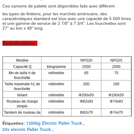
Ces camions de palette sont disponibles faits avec différent
les types de finitions, pour les marchés américains, des
caractéristiques standard est tous avec une capacité de 5 500 livres
et une gamme de service de 2 7/8" à 7 3/4". Les fourchettes sont
27" au loin x 48" long.
Spécifications :
Modèle
NPG20
NPG25
Capacité Q
kilogramme
2000
2000
Mn de taille h de
millimètre
85
75
fourchette
Taille maximale h1 de
millimètre
200
190
fourchette
Volant
millimètre
Φ200x50
Φ180x50
Rouleau de charge
millimètre
Φ82x93
Φ74x93
simple
Tandem de rouleau de
millimètre
Φ82x70
Φ74x70
charge
1200kg Electric Pallet Truck
Étiquettes:
,
Taille de fourchette
millimètre
160x60
24v electric Pallet Truck
,
Fourchettes globales B
millimètre
520/540/685