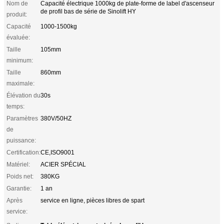
Nom de
Capacité électrique 1000kg de plate-forme de label d'ascenseur
de profil bas de série de Sinolift HY
produit:
Capacité
1000-1500kg
évaluée:
Taille
105mm
minimum:
Taille
860mm
maximale:
Élévation du
30s
temps:
Paramètres
380V/50HZ
de
puissance:
Certification:
CE,ISO9001
Matériel:
ACIER SPÉCIAL
Poids net:
380KG
Garantie:
1 an
Après
service en ligne, pièces libres de spart
service: