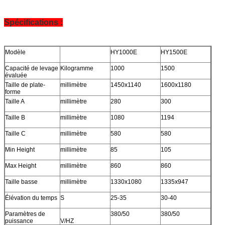
Spécifications :
Modèle
HY1000E
HY1500E
Capacité de levage
Kilogramme
1000
1500
évaluée
Taille de plate-
millimètre
1450x1140
1600x1180
forme
Taille A
millimètre
280
300
Taille B
millimètre
1080
1194
Taille C
millimètre
580
580
Min Height
millimètre
85
105
Max Height
millimètre
860
860
Taille basse
millimètre
1330x1080
1335x947
Élévation du temps
S
25-35
30-40
Paramètres de
380/50
380/50
puissance
V/HZ