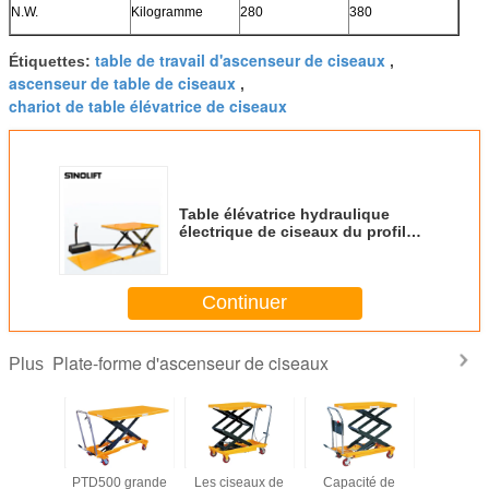
N.W.
Kilogramme
280
380
table de travail d'ascenseur de ciseaux
Étiquettes:
,
ascenseur de table de ciseaux
,
chariot de table élévatrice de ciseaux
Table élévatrice hydraulique
électrique de ciseaux du profil
bas 1000kg avec la barre de
sécurité en aluminium
Continuer
Plate-forme d'ascenseur de ciseaux
Plus
 manuel
PTD500 grande
Les ciseaux de
Capacité de
Ascenseur