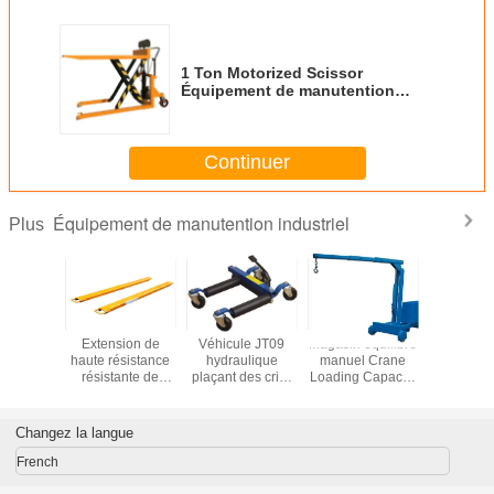
1 Ton Motorized Scissor
Équipement de manutention
industriel de Jack de palette
Continuer
Équipement de manutention industriel
Plus
nne
Extension de
Véhicule JT09
Magasin équilibré
Capacit
que de la
haute résistance
hydraulique
manuel Crane
chargem
5 de Jack
résistante de
plaçant des crics
Loading Capacity
plate-f
pacity 5
fourchette de
soulevant la
750kg de SCB550
d'entret
 de S.M.
LT10 8mm
capacité 700Kg
SCB750
NK30A 
NK30C Fo
Changez la langue
300
French