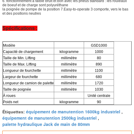
6. fonctionnement à faible bruit et bon avec les pneus standard : les rouleaux
de boeuf et de charge sont polyuréthane
la poignée de pompe de la position 7.Easy-to-operate 3 comporte, vers le bas
et des positions neutres
Spécifications :
Modèle
GSD1000
Capacité de chargement
kilogramme
1000
Taille de Min. Lifting
millimètre
80
Taille de Max. Lifting
millimètre
890
Longueur de fourchette
millimètre
1100
Largeur de fourchette
millimètre
680
Longueur de camion de palette
millimètre
1720
Taille de poignée
millimètre
1030
À roues
Unité centrale
Poids net
kilogramme
90
équipement de manutention 1600kg industriel
Étiquettes:
,
équipement de manutention 2500kg industriel
,
palette hydraulique Jack de main de 80mm