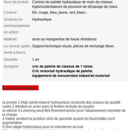
Nom de produit:
Camion de palette hydraulique de main de ciseaux
hypersustentateurs de poussoir de dérapage de cisea
Couleur:
Etc. rouge, bleu, jaune, vert, blanc.
Soulevez la
Hydraulique
commande/mise
en action:
Matériel:
acier au manganèse de haute résistance
Le service après-
Support technique visuel, pièces de rechange libres
vente a fourni:
Garantie:
1 an
cric de palette de ciseaux de 1 tonne
Surligner:
,
Cric motorisé hydraulique de palette
,
équipement de manutention industriel motorisé
Caractéristique :
la pompe 1.High-performance hydraulique comporte des sceaux de qualité
cadre 2.Welded en acier avec la finition enduite de poudre
la vitesse 3.Lowering peut être finement dosée pour l'abaissement sensible de
la charge
4.Safety soutient la position sûre de garantie quand les fourchettes sont
augmentées
5.One-stage hydraulique pour la robustesse accrue