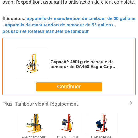
avant l'expédition, assurant la satisfaction du client complète.
appareils de manutention de tambour de 30 gallons
Étiquettes:
appareils de manutention de tambour de 55 gallons
,
,
poussoir et rotateur manuels de tambour
Capacité 450kg de bascule de
tambour de DA450 Eagle Grip
Structure Hydraulic Manual
Continuer
Tambour vidant l'équipement
Plus
soir
Plein tambour
COD0.35B a
Capacité de
Capacité