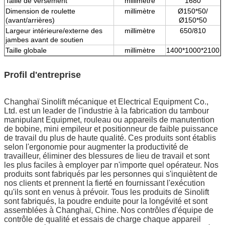
Taille de versement
millimètre
1680
Dimension de roulette
millimètre
Ø150*50/
(avant/arrières)
Ø150*50
Largeur intérieure/externe des
millimètre
650/810
jambes avant de soutien
Taille globale
millimètre
1400*1000*2100
Profil d'entreprise
Changhaï Sinolift mécanique et Electrical Equipment Co.,
Ltd. est un leader de l'industrie à la fabrication du tambour
manipulant Equipmet, rouleau ou appareils de manutention
de bobine, mini empileur et positionneur de faible puissance
de travail du plus de haute qualité. Ces produits sont établis
selon l'ergonomie pour augmenter la productivité de
travailleur, éliminer des blessures de lieu de travail et sont
les plus faciles à employer par n'importe quel opérateur. Nos
produits sont fabriqués par les personnes qui s'inquiètent de
nos clients et prennent la fierté en fournissant l'exécution
qu'ils sont en venus à prévoir. Tous les produits de Sinolift
sont fabriqués, la poudre enduite pour la longévité et sont
assemblées à Changhaï, Chine. Nos contrôles d'équipe de
contrôle de qualité et essais de charge chaque appareil