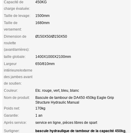
Capacité de
450KG
charge évaluée:
Taille de levage:
1500mm
Taille de
1680mm
versement:
Dimension de
Ø150X50/Ø150X50
roulette
(avant/arrières):
taille globale:
1400X1000X2100mm
Largeur
650/810mm
intérieure/externe
des jambes avant
de soutien:
Couleur:
Etc. rouge, vert, bleu, blanc
Nom de produit:
Bascule de tambour de DA450 450kg Eagle Grip
Structure Hydraulic Manual
Poids net:
170kg
Garantie:
1 an
Après service:
service en ligne, pièces libres de spart
bascule hydraulique de tambour de la capacité 450kg
Surligner:
,