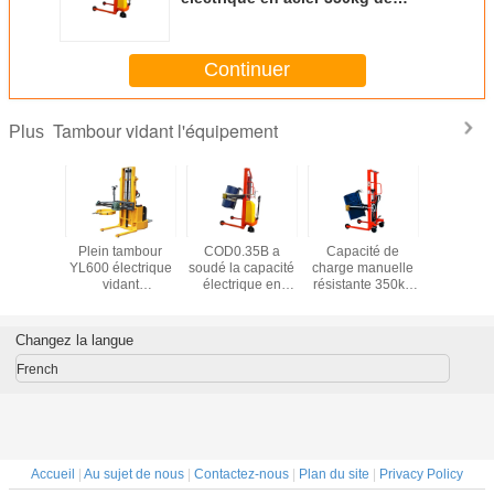
poussoir de tambour de
Construce
Continuer
Tambour vidant l'équipement
Plus
soir
Plein tambour
COD0.35B a
Capacité de
Capacité
ique de
YL600 électrique
soudé la capacité
charge manuelle
de pouss
ration
vidant
électrique en
résistante 350kg
bidon à p
ctionnel
l'équipement avec
acier 350kg de
de rotateur de
d'empile
mbour
la taille de levage
poussoir de
poussoir de
tambou
avec la
intelligente
tambour de
tambour de
capacité
Changez la langue
é 520Kg
2350mm de la
Construce
COT0.35B
série CO
capacité 600kg de
French
poussoir de
tambour de
chargeur
Accueil
|
Au sujet de nous
|
Contactez-nous
|
Plan du site
|
Privacy Policy