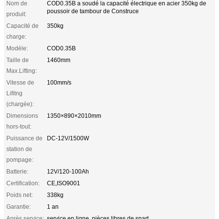
Nom de
COD0.35B a soudé la capacité électrique en acier 350kg de
poussoir de tambour de Construce
produit:
Capacité de
350kg
charge:
Modèle:
COD0.35B
Taille de
1460mm
Max.Lifting:
Vitesse de
100mm/s
Lifitng
(chargée):
Dimensions
1350×890×2010mm
hors-tout:
Puissance de
DC-12V/1500W
station de
pompage:
Batterie:
12V/120-100Ah
Certification:
CE,ISO9001
Poids net:
338kg
Garantie:
1 an
Après service:
service en ligne, pièces libres de spart