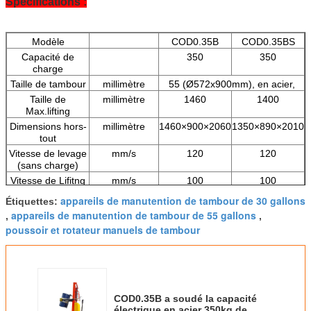
Spécifications :
Modèle
COD0.35B
COD0.35BS
Capacité de
350
350
charge
Taille de tambour
millimètre
55 (Ø572x900mm), en acier,
Taille de
millimètre
1460
1400
Max.lifting
Dimensions hors-
millimètre
1460×900×2060
1350×890×2010
tout
Vitesse de levage
mm/s
120
120
(sans charge)
Vitesse de Lifitng
mm/s
100
100
(chargée)
appareils de manutention de tambour de 30 gallons
Étiquettes:
Vitesse
(Réglable)
(Réglable)
appareils de manutention de tambour de 55 gallons
,
,
d'abaissement
poussoir et rotateur manuels de tambour
Puissance de
V/W
DC-12/1500
DC-12/1500
station de
pompage
Batterie
V/Ah
12/120-100
12/120-100
Poids net
kilogramme
338
270
COD0.35B a soudé la capacité
électrique en acier 350kg de