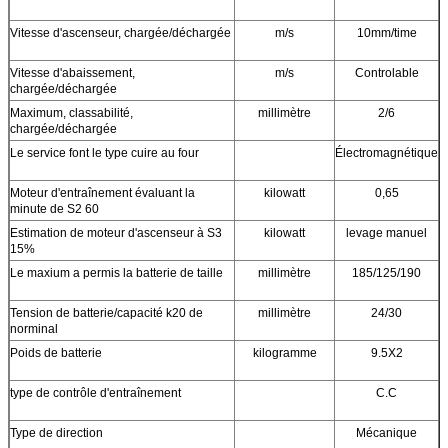
Vitesse d'ascenseur, chargée/déchargée
m/s
10mm/time
Vitesse d'abaissement,
m/s
Controlable
chargée/déchargée
Maximum, classabilité,
millimètre
2/6
chargée/déchargée
Le service font le type cuire au four
Électromagnétique
Moteur d'entraînement évaluant la
kilowatt
0,65
minute de S2 60
Estimation de moteur d'ascenseur à S3
kilowatt
levage manuel
15%
Le maxium a permis la batterie de taille
millimètre
185/125/190
Tension de batterie/capacité k20 de
millimètre
24/30
norminal
Poids de batterie
kilogramme
9.5X2
type de contrôle d'entraînement
C.C
Type de direction
Mécanique