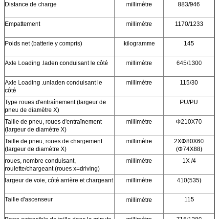
Distance de charge
millimètre
883/946
Empattement
millimètre
1170/1233
Poids net (batterie y compris)
kilogramme
145
Axle Loading .laden conduisant le côté
millimètre
645/1300
Axle Loading .unladen conduisant le
millimètre
115/30
côté
Type roues d'entraînement (largeur de
PU/PU
pneu de diamètre X)
Taille de pneu, roues d'entraînement
millimètre
Φ210X70
(largeur de diamètre X)
Taille de pneu, roues de chargement
millimètre
2XΦ80X60
(largeur de diamètre X)
(Φ74X88)
roues, nombre conduisant,
millimètre
1X /4
roulette/chargeant (roues x=driving)
largeur de voie, côté arrière et chargeant
millimètre
410(535)
Taille d'ascenseur
115
millimètre