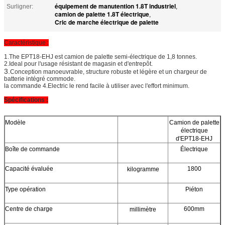
équipement de manutention 1.8T industriel
Surligner:
,
camion de palette 1.8T électrique
,
Cric de marche électrique de palette
Caractéristique :
1.The EPT18-EHJ est camion de palette semi-électrique de 1,8 tonnes.
2.Ideal pour l'usage résistant de magasin et d'entrepôt.
3.
Conception manoeuvrable, structure robuste et légère et un chargeur de
batterie intégré commode.
la commande 4.Electric le rend facile à utiliser avec l'effort minimum.
Spécifications :
Modèle
Camion de palette
électrique
d'EPT18-EHJ
Boîte de commande
Électrique
Capacité évaluée
1800
kilogramme
Type opération
Piéton
Centre de charge
600mm
millimètre