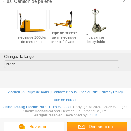
Camion de palette
Plus
sance de
Pleine capacité
Type de marche
Type de marche
SINOL
du NP a
électrique 2000kg
semi électrique
galvanisé
EPT22S
a palette
de camion de
chariot élévateur
inoxydable
Camion à p
que Jack
palette de
d'ET20MH de la
capacité
électriq
y 1000-
CBD20B
capacité 3000kg
hydraulique
acier ino
de main
de camion de
2000kg
Changez la langue
80mm
palette
d'ET20MH-P-F de
camion de palette
French
Accueil
|
Au sujet de nous
|
Contactez-nous
|
Plan du site
|
Privacy Policy
Vue de bureau
Chine 1200kg Electric Pallet Truck Supplier.
Copyright © 2020 - 2026 Shanghai
Sinolift Mechanical and Electrical Equipment Co., Ltd..
All rights reserved. Developed by
ECER
Bavarder
Demande de