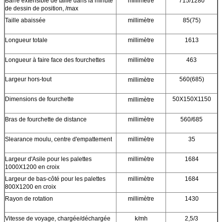
Barre extensible de taille dans la minute
millimètre
715/1280
de dessin de position, /max
Taille abaissée
millimètre
85(75)
Longueur totale
millimètre
1613
Longueur à faire face des fourchettes
millimètre
463
Largeur hors-tout
560(685)
millimètre
Dimensions de fourchette
50X150X1150
millimètre
Bras de fourchette de distance
millimètre
560/685
Slearance moulu, centre d'empattement
millimètre
35
Largeur d'Asile pour les palettes
millimètre
1684
1000X1200 en croix
Largeur de bas-côté pour les palettes
millimètre
1684
800X1200 en croix
Rayon de rotation
millimètre
1430
Vitesse de voyage, chargée/déchargée
k/mh
2,5/3