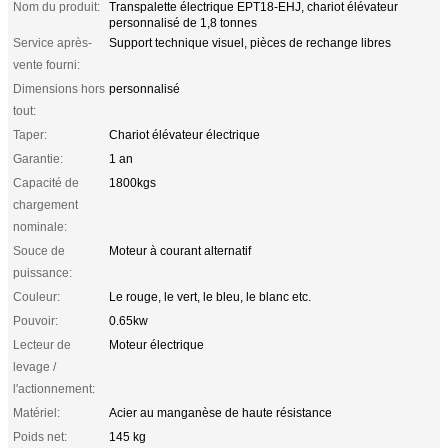
Nom du produit:
Transpalette électrique EPT18-EHJ, chariot élévateur
personnalisé de 1,8 tonnes
Service après-
Support technique visuel, pièces de rechange libres
vente fourni:
Dimensions hors
personnalisé
tout:
Taper:
Chariot élévateur électrique
Garantie:
1 an
Capacité de
1800kgs
chargement
nominale:
Souce de
Moteur à courant alternatif
puissance:
Couleur:
Le rouge, le vert, le bleu, le blanc etc.
Pouvoir:
0.65kw
Lecteur de
Moteur électrique
levage /
l'actionnement:
Matériel:
Acier au manganèse de haute résistance
Poids net:
145 kg