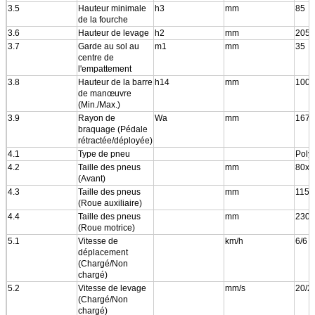
3.5
Hauteur minimale
h3
mm
85
de la fourche
3.6
Hauteur de levage
h2
mm
205
3.7
Garde au sol au
m1
mm
35
centre de
l'empattement
3.8
Hauteur de la barre
h14
mm
1000
de manœuvre
(Min./Max.)
3.9
Rayon de
Wa
mm
1675
braquage (Pédale
rétractée/déployée)
4.1
Type de pneu
Poly
4.2
Taille des pneus
mm
80x6
(Avant)
4.3
Taille des pneus
mm
115x
(Roue auxiliaire)
4.4
Taille des pneus
mm
230x
(Roue motrice)
5.1
Vitesse de
km/h
6/6
déplacement
(Chargé/Non
chargé)
5.2
Vitesse de levage
mm/s
20/2
(Chargé/Non
chargé)