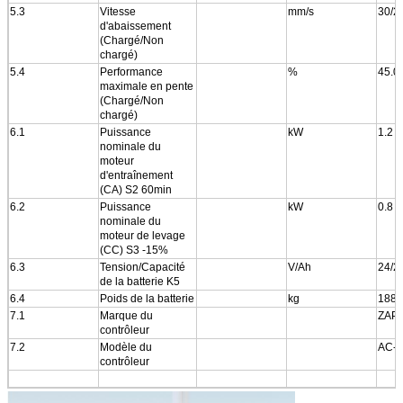
5.3
Vitesse
mm/s
30/2
d'abaissement
(Chargé/Non
chargé)
5.4
Performance
%
45.0
maximale en pente
(Chargé/Non
chargé)
6.1
Puissance
kW
1.2
nominale du
moteur
d'entraînement
(CA) S2 60min
6.2
Puissance
kW
0.8
nominale du
moteur de levage
(CC) S3 -15%
6.3
Tension/Capacité
V/Ah
24/2
de la batterie K5
6.4
Poids de la batterie
kg
188
7.1
Marque du
ZAPI
contrôleur
7.2
Modèle du
AC-0
contrôleur