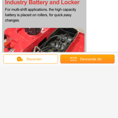
Bavarder
Demande de
soumission