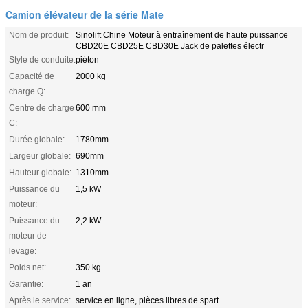
Camion élévateur de la série Mate
Nom de produit:
Sinolift Chine Moteur à entraînement de haute puissance
CBD20E CBD25E CBD30E Jack de palettes électr
Style de conduite:
piéton
Capacité de
2000 kg
charge Q:
Centre de charge
600 mm
C:
Durée globale:
1780mm
Largeur globale:
690mm
Hauteur globale:
1310mm
Puissance du
1,5 kW
moteur:
Puissance du
2,2 kW
moteur de
levage:
Poids net:
350 kg
Garantie:
1 an
Après le service:
service en ligne, pièces libres de spart