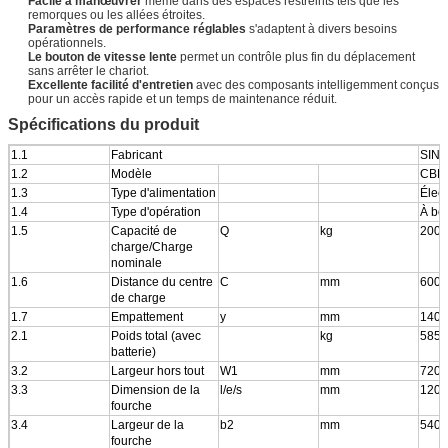
Facile à manœuvrer
même dans des espaces restreints tels que les
remorques ou les allées étroites.
Paramètres de performance réglables
s'adaptent à divers besoins
opérationnels.
Le bouton de vitesse lente
permet un contrôle plus fin du déplacement
sans arrêter le chariot.
Excellente facilité d'entretien
avec des composants intelligemment conçus
pour un accès rapide et un temps de maintenance réduit.
Spécifications du produit
1.1
Fabricant
SINO
1.2
Modèle
CBD
1.3
Type d'alimentation
Élect
1.4
Type d'opération
À bo
1.5
Capacité de
Q
kg
2000
charge/Charge
nominale
1.6
Distance du centre
C
mm
600
de charge
1.7
Empattement
y
mm
1400
2.1
Poids total (avec
kg
585
batterie)
3.2
Largeur hors tout
W1
mm
720
3.3
Dimension de la
l/e/s
mm
1200
fourche
3.4
Largeur de la
b2
mm
540/
fourche