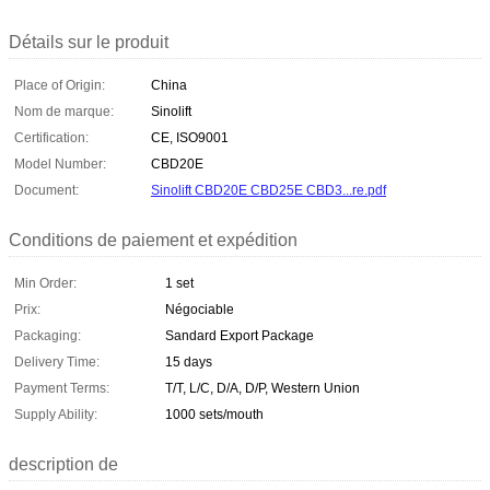
Détails sur le produit
Place of Origin:
China
Nom de marque:
Sinolift
Certification:
CE, ISO9001
Model Number:
CBD20E
Document:
Sinolift CBD20E CBD25E CBD3...re.pdf
Conditions de paiement et expédition
Min Order:
1 set
Prix:
Négociable
Packaging:
Sandard Export Package
Delivery Time:
15 days
Payment Terms:
T/T, L/C, D/A, D/P, Western Union
Supply Ability:
1000 sets/mouth
description de