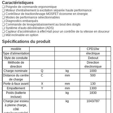
Caractéristiques
❏ Poignée de commande ergonomique
❏ Moteur d'entraînement à excitation séparée haute performance
❏ Contrôleur de traction/levage MOSFET économe en énergie
❏ Modes de performance sélectionnables
❏ Diagnostics embarqués
❏ Commande de levage/abaissement au bout des doigts
❏ Système d'auto-décélération (ADS)
❏ Capteur d'accélération à effet Hall pour un contrôle de la vitesse en douceur
❏ Mât inclinable en option
Spécifications du produit
modèle
CPD10w
Type d'alimentation
électrique
Style de conduite
Debout
Méthode de
Direction
direction
électronique
é
Charge nominale
Q
kg
1000
Distance du centre
C
mm
500
de charge
Porte-à-faux avant
X
mm
130
Empattement
Y
mm
1300
Poids (batterie
kg
1830
incluse)
Charge par essieu
kg
1043/787
à pleine charge,
côté