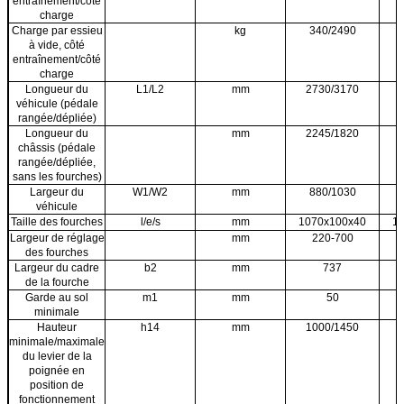
entraînement/côté
charge
Charge par essieu
kg
340/2490
à vide, côté
entraînement/côté
charge
Longueur du
L1/L2
mm
2730/3170
véhicule (pédale
rangée/dépliée)
Longueur du
mm
2245/1820
châssis (pédale
rangée/dépliée,
sans les fourches)
Largeur du
W1/W2
mm
880/1030
véhicule
Taille des fourches
l/e/s
mm
1070x100x40
1
Largeur de réglage
mm
220-700
des fourches
Largeur du cadre
b2
mm
737
de la fourche
Garde au sol
m1
mm
50
minimale
Hauteur
h14
mm
1000/1450
minimale/maximale
du levier de la
poignée en
position de
fonctionnement