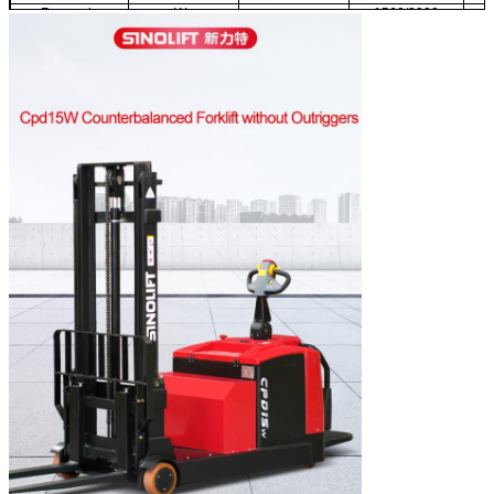
Rayon de
Wa
mm
1560/2000
braquage (pédale
rétractée/dépliée)
Largeur de l'allée à
Ast
mm
3195/3635
angle droit (plateau
1000x1200)
(pédale
rétractée/dépliée)
Largeur de l'allée à
Ast
mm
3165/3605
angle droit (plateau
800x1200) (pédale
rétractée/dépliée)
Taille des roues
mm
φ210*85
avant
Taille des roues
mm
φ115*55
d'équilibre
Taille des roues
mm
φ230*75
motrices
Nombre de roues,
2/1x+2
avant/arrière
(x=roues motrices)
Vitesse de
Km/h
5/6
conduite (pleine
charge/sans
charge)
Vitesse de levage
mm/s
80/110
(pleine