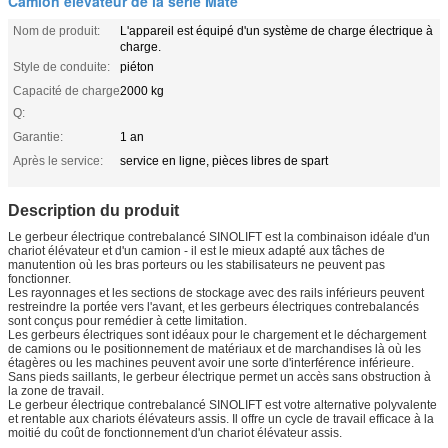
Camion élévateur de la série Mate
Nom de produit:
L'appareil est équipé d'un système de charge électrique à
charge.
Style de conduite:
piéton
Capacité de charge
2000 kg
Q:
Garantie:
1 an
Après le service:
service en ligne, pièces libres de spart
Description du produit
Le gerbeur électrique contrebalancé SINOLIFT est la combinaison idéale d'un
chariot élévateur et d'un camion - il est le mieux adapté aux tâches de
manutention où les bras porteurs ou les stabilisateurs ne peuvent pas
fonctionner.
Les rayonnages et les sections de stockage avec des rails inférieurs peuvent
restreindre la portée vers l'avant, et les gerbeurs électriques contrebalancés
sont conçus pour remédier à cette limitation.
Les gerbeurs électriques sont idéaux pour le chargement et le déchargement
de camions ou le positionnement de matériaux et de marchandises là où les
étagères ou les machines peuvent avoir une sorte d'interférence inférieure.
Sans pieds saillants, le gerbeur électrique permet un accès sans obstruction à
la zone de travail.
Le gerbeur électrique contrebalancé SINOLIFT est votre alternative polyvalente
et rentable aux chariots élévateurs assis. Il offre un cycle de travail efficace à la
moitié du coût de fonctionnement d'un chariot élévateur assis.